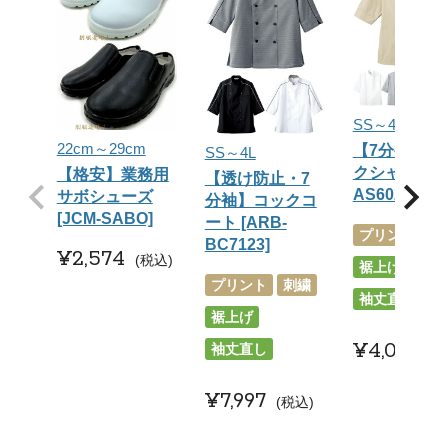
SS～4L
22cm～29cm
【7分袖】コ
SS～4L
クシャツ [AR
【格安】業務用
【透け防止・7
AS6021]
サボシューズ
分袖】コックコ
[JCM-SABO]
ート [ARB-
プリント
刺
BC7123]
¥
2,574
税込
裾上げ
プリント
刺繍
袖丈直し
裾上げ
¥
4,037
袖丈直し
¥
7,997
税込