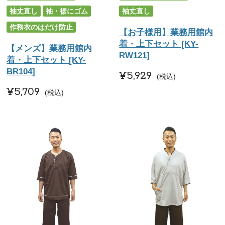
袖丈直し
袖・裾にゴム
袖丈直し
作務衣のはだけ防止
【お子様用】業務用館内
着・上下セット [KY-
【メンズ】業務用館内
RW121]
着・上下セット [KY-
BR104]
¥
5,929
税込
¥
5,709
税込