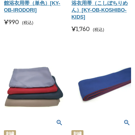
館浴衣用帯（単色）[KY-
浴衣用帯（こしぼちりめ
OB-IRODORI]
ん）[KY-OB-KOSHIBO-
KIDS]
¥
990
税込
¥
1,760
税込
刺繍
刺繍