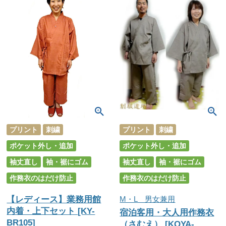
プリント
刺繍
プリント
刺繍
ポケット外し・追加
ポケット外し・追加
袖丈直し
袖・裾にゴム
袖丈直し
袖・裾にゴム
作務衣のはだけ防止
作務衣のはだけ防止
【レディース】業務用館
M・L 男女兼用
内着・上下セット [KY-
宿泊客用・大人用作務衣
BR105]
（さむえ） [KOYA-