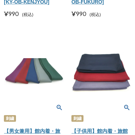
[KY-OB-KENJYOU]
OB-FUKURO]
¥
990
¥
990
税込
税込
刺繍
刺繍
【男女兼用】館内着・旅
【子供用】館内着・旅館