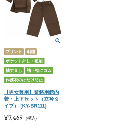
プリント
刺繍
ポケット外し・追加
袖丈直し
袖・裾にゴム
作務衣のはだけ防止
【男女兼用】業務用館内
着・上下セット（立衿タ
イプ） [KY-BR111]
¥
7,469
税込