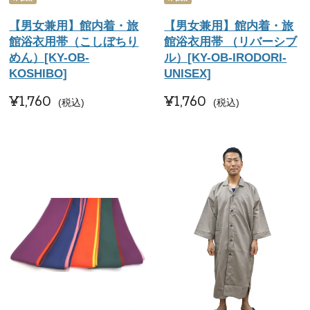
【男女兼用】館内着・旅
【男女兼用】館内着・旅
館浴衣用帯（こしぼちり
館浴衣用帯 （リバーシブ
めん）[KY-OB-
ル）[KY-OB-IRODORI-
KOSHIBO]
UNISEX]
¥
1,760
¥
1,760
税込
税込