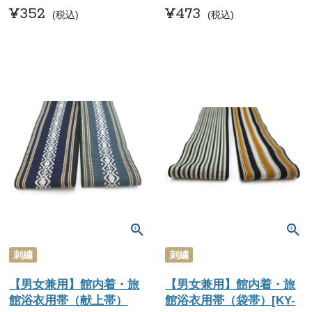
¥
352
¥
473
税込
税込
刺繍
刺繍
【男女兼用】館内着・旅
【男女兼用】館内着・旅
館浴衣用帯（献上帯）
館浴衣用帯（袋帯）[KY-