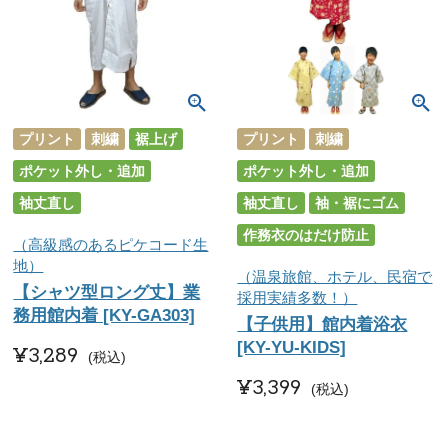
プリント
刺繍
裾上げ
プリント
刺繍
ポケット外し・追加
ポケット外し・追加
袖丈直し
袖丈直し
袖・裾にゴム
作務衣のはだけ防止
（高級感のあるピケコード生
地）
（温泉旅館、ホテル、民宿で
【シャツ型ロング丈】業
採用実績多数！）
務用館内着 [KY-GA303]
【子供用】館内着浴衣
[KY-YU-KIDS]
¥
3,289
税込
¥
3,399
税込