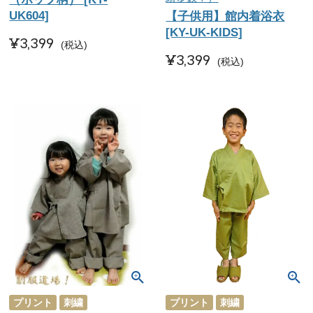
UK604]
【子供用】館内着浴衣
[KY-UK-KIDS]
¥
3,399
税込
¥
3,399
税込
プリント
刺繍
プリント
刺繍