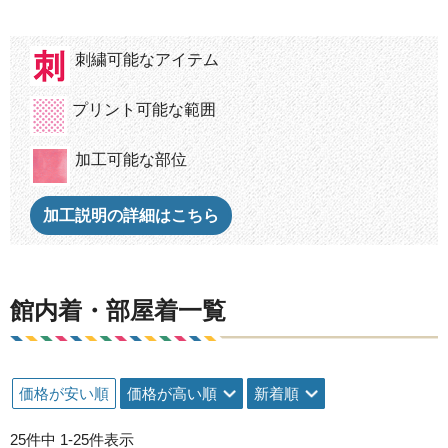
刺繍可能なアイテム
プリント可能な範囲
加工可能な部位
加工説明の詳細はこちら
館内着・部屋着一覧
価格が安い順
価格が高い順
新着順
25
件中
1
-
25
件表示