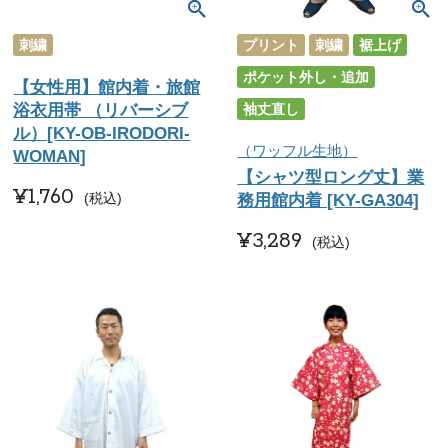
刺繍
プリント
刺繍
裾上げ
ポケット外し・追加
【女性用】館内着・旅館
浴衣用帯 （リバーシブ
袖丈直し
ル）[KY-OB-IRODORI-
（ワッフル生地）
WOMAN]
【シャツ型ロング丈】業
¥
1,760
税込
務用館内着 [KY-GA304]
¥
3,289
税込