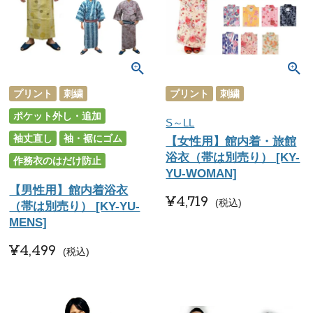
プリント
刺繍
プリント
刺繍
ポケット外し・追加
S～LL
袖丈直し
袖・裾にゴム
【女性用】館内着・旅館
浴衣（帯は別売り） [KY-
作務衣のはだけ防止
YU-WOMAN]
【男性用】館内着浴衣
¥
4,719
税込
（帯は別売り） [KY-YU-
MENS]
¥
4,499
税込