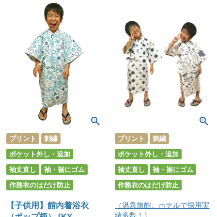
プリント
刺繍
プリント
刺繍
ポケット外し・追加
ポケット外し・追加
袖丈直し
袖・裾にゴム
袖丈直し
袖・裾にゴム
作務衣のはだけ防止
作務衣のはだけ防止
【子供用】館内着浴衣
（温泉旅館、ホテルで採用実
績多数！）
（ポップ柄） [KY-