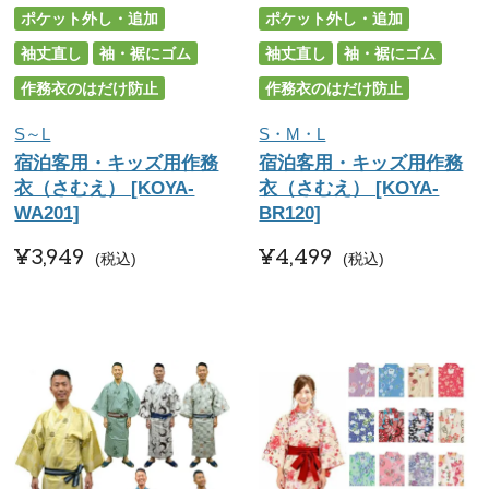
ポケット外し・追加
ポケット外し・追加
袖丈直し
袖・裾にゴム
袖丈直し
袖・裾にゴム
作務衣のはだけ防止
作務衣のはだけ防止
S～L
S・M・L
宿泊客用・キッズ用作務
宿泊客用・キッズ用作務
衣（さむえ） [KOYA-
衣（さむえ） [KOYA-
WA201]
BR120]
¥
3,949
¥
4,499
税込
税込