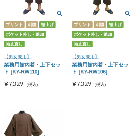
プリント
刺繍
裾上げ
プリント
刺繍
裾上げ
ポケット外し・追加
ポケット外し・追加
袖丈直し
袖丈直し
【男女兼用】
【男女兼用】
業務用館内着・上下セッ
業務用館内着・上下セッ
ト [KY-RW110]
ト [KY-RW106]
¥
7,029
¥
7,029
税込
税込