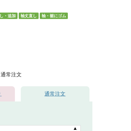
し・追加
袖丈直し
袖・裾にゴム
通常注文
り
通常注文