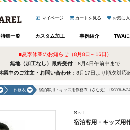
マイページ
カートを見る
お気に入
特集一覧
カスタム加工
事例紹介
TWA
■夏季休業のお知らせ（8月8日～16日）
無地（加工なし）最終受付
：8月4日午前中まで
休業中のご注文・お問い合わせ
：8月17日より順次対応
宿泊客用・キッズ用作務衣（さむえ） [KOYA-WA20
作務衣
S～L
宿泊客用・キッズ用作務