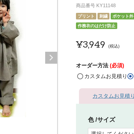
商品番号
KY11148
プリント
刺繍
ポケット外
作務衣のはだけ防止
¥
3,949
税込
オーダー方法
(必須)
カスタムお見積り
カスタムお見積
色
サイズ