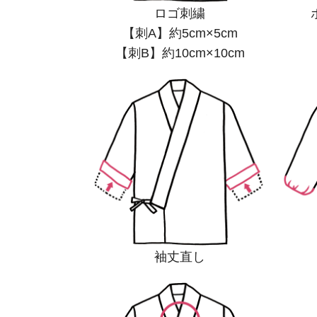
ロゴ刺繍
【刺A】約5cm×5cm
【刺B】約10cm×10cm
袖丈直し