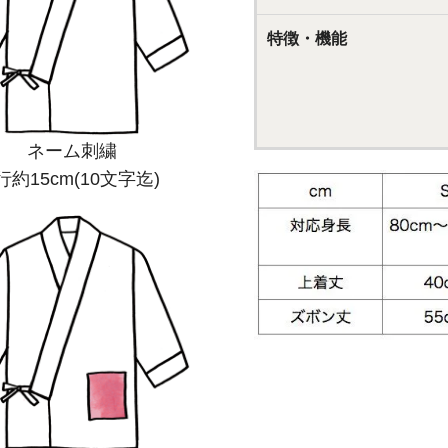
特徴・機能
ネーム刺繍
行約15cm(10文字迄)