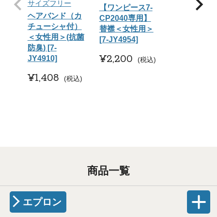
サイズフリー
【ワンピース7-
ヘアバンド（カ
CP2040専用】
チューシャ付）
替襟＜女性用＞
＜女性用＞(抗菌
[7-JY4954]
防臭) [7-
¥
2,200
JY4910]
税込
¥
1,408
税込
商品一覧
エプロン