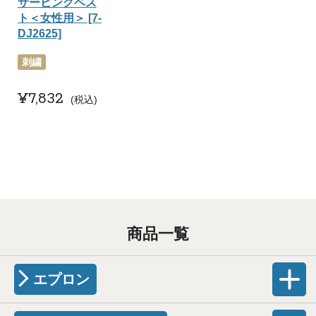
サービングベス
ト＜女性用＞ [7-
DJ2625]
刺繍
¥
7,832
税込
商品一覧
エプロン