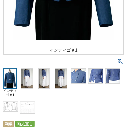
インディゴ＃1
インディ
ゴ＃1
刺繍
袖丈直し