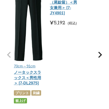
（尾錠留）＜男
女兼用＞ [7-
JY4901]
¥
5,192
税込
70cm～91cm
ノータックスラ
ックス＜男性用
＞ [7-DL2975]
プリント
刺繍
裾上げ