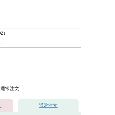
OZ）
）
通常注文
り
通常注文
ネイビー