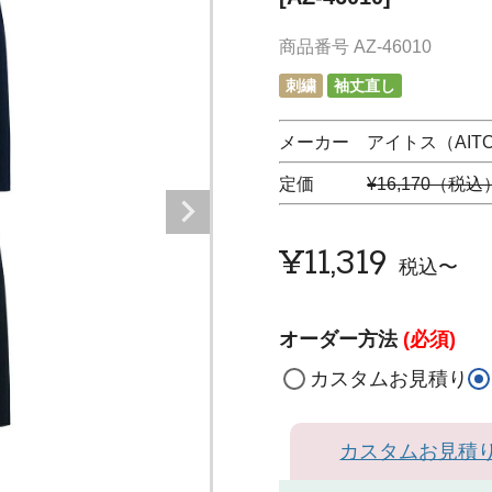
商品番号
AZ-46010
刺繍
袖丈直し
メーカー アイトス（AIT
定価
¥16,170（税込
¥
11,319
税込
〜
オーダー方法
(必須)
カスタムお見積り
カスタムお見積