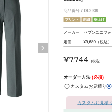
商品番号
7-DL2909
プリント
刺繍
裾上げ
メーカー セブンユニフォーム
定価
¥9,680（税込）
¥
7,744
税込
オーダー方法
(必須)
カスタムお見積り
カスタムお見積
ネ