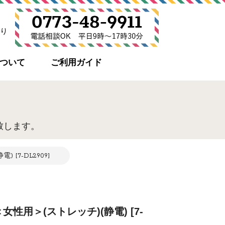
り
について
ご利用ガイド
致します。
[7-DL2909]
性用＞(ストレッチ)(静電) [7-