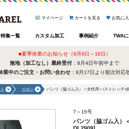
マイページ
カートを見る
お気に入
特集一覧
カスタム加工
事例紹介
TWA
■夏季休業のお知らせ（8月8日～16日）
無地（加工なし）最終受付
：8月4日午前中まで
休業中のご注文・お問い合わせ
：8月17日より順次対応
パンツ（脇ゴム入）＜女性用＞(ストレッチ)(静電) 
ート
ズボン
7～15号
パンツ（脇ゴム入）＜女
DL2909]