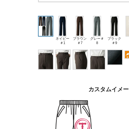
ネイビー
ブラウン
グレー＃
ブラック
＃1
＃7
8
＃9
カスタムイメー