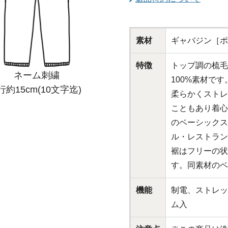
素材
ギャバジン［ポ
特徴
トップ調の梳毛
ネーム刺繍
100%素材で
行約15cm(10文字迄)
柔らかくストレ
こともあり着心
のベーシックス
ル・レストラン
裾はフリーの状
す。同素材のベ
機能
制電、ストレッ
ム入