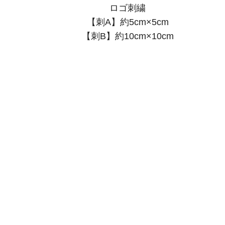
ロゴ刺繍
【刺A】約5cm×5cm
【刺B】約10cm×10cm