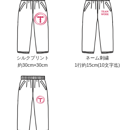
シルクプリント
ネーム刺繍
約30cm×30cm
1行約15cm(10文字迄)