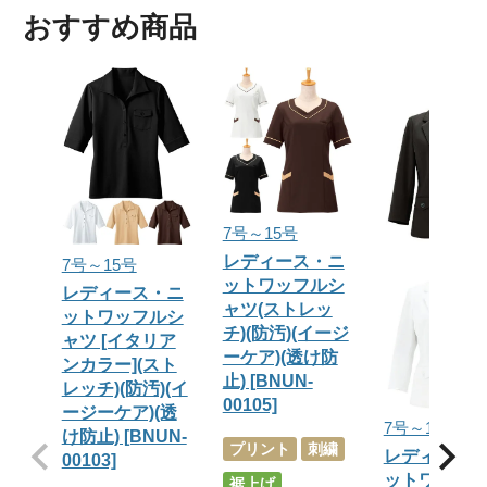
おすすめ商品
7号～15号
レディース・ニ
7号～15号
ットワッフルシ
レディース・ニ
ャツ(ストレッ
ットワッフルシ
チ)(防汚)(イージ
ャツ [イタリア
ーケア)(透け防
ンカラー](スト
止) [BNUN-
レッチ)(防汚)(イ
00105]
ージーケア)(透
7号～15号
け防止) [BNUN-
プリント
刺繍
レディース
00103]
ットワッフ
裾上げ