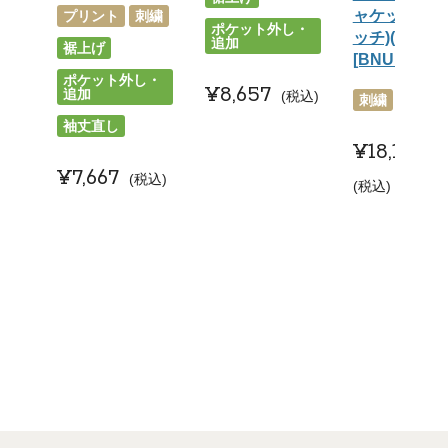
ャケット(ス
プリント
刺繍
ポケット外し・
ッチ)(防汚)
追加
裾上げ
[BNUN-0010
ポケット外し・
¥
8,657
追加
税込
刺繍
袖丈直
袖丈直し
¥
18,150
¥
7,667
税込
税込