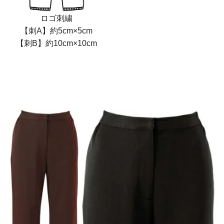
ロゴ刺繍
【刺A】約5cm×5cm
【刺B】約10cm×10cm