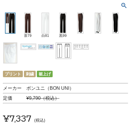
茶79
白81
黒99
プリント
刺繍
裾上げ
メーカー ボンユニ（BON UNI）
定価
¥9,790（税込）
¥
7,337
税込