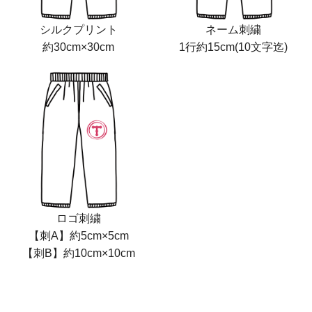
シルクプリント
ネーム刺繍
約30cm×30cm
1行約15cm(10文字迄)
ロゴ刺繍
【刺A】約5cm×5cm
【刺B】約10cm×10cm