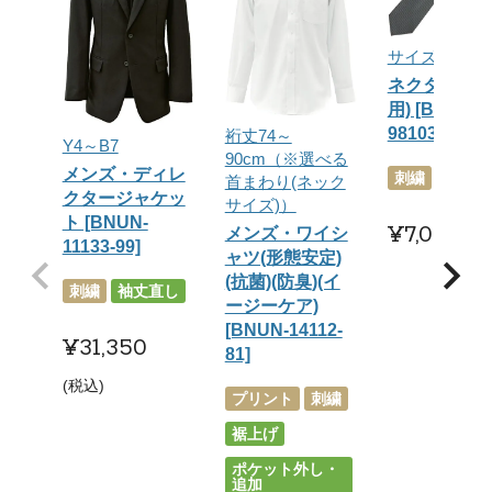
サイズフリー
ネクタイ(男
用) [BNUN-
98103-92]
裄丈74～
Y4～B7
90cm（※選べる
メンズ・ディレ
刺繍
首まわり(ネック
クタージャケッ
サイズ)）
ト [BNUN-
¥
7,007
メンズ・ワイシ
税
11133-99]
ャツ(形態安定)
(抗菌)(防臭)(イ
刺繍
袖丈直し
ージーケア)
[BNUN-14112-
¥
31,350
81]
税込
プリント
刺繍
裾上げ
ポケット外し・
追加