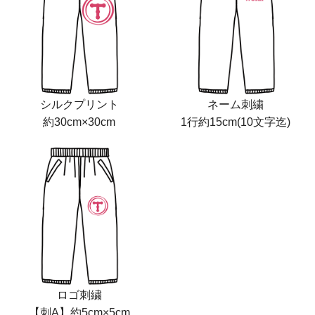
シルクプリント
ネーム刺繍
約30cm×30cm
1行約15cm(10文字迄)
ロゴ刺繍
【刺A】約5cm×5cm