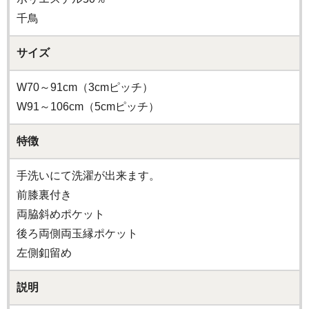
千鳥
サイズ
W70～91cm（3cmピッチ）
W91～106cm（5cmピッチ）
特徴
手洗いにて洗濯が出来ます。
前膝裏付き
両脇斜めポケット
後ろ両側両玉縁ポケット
左側釦留め
説明