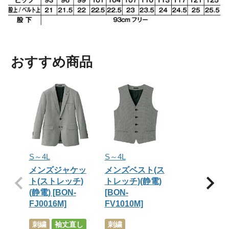
おすすめ商品
S～4L
S～4L
メンズジャケッ
メンズベスト(ス
ト(ストレッチ)
トレッチ)(静電)
(静電) [BON-
[BON-
FJ0016M]
FV1010M]
刺繍
袖丈直し
刺繍