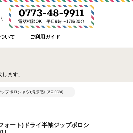
り
について
ご利用ガイド
致します。
ロシャツ(清涼感) [AZ10581]
フォート)ドライ半袖ジップポロシ
1]