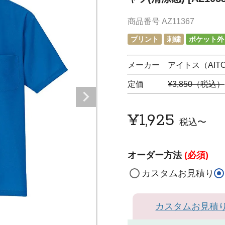
商品番号
AZ11367
プリント
刺繍
ポケット外
メーカー アイトス（AIT
定価
¥3,850（税込）
¥
1,925
税込
〜
オーダー方法
(必須)
カスタムお見積り
カスタムお見積