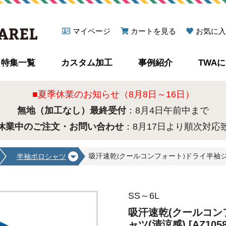
マイページ
カートを見る
お気に入
特集一覧
カスタム加工
事例紹介
TWA
■夏季休業のお知らせ（8月8日～16日）
無地（加工なし）最終受付
：8月4日午前中まで
休業中のご注文・お問い合わせ
：8月17日より順次対応
吸汗速乾(クールコンフォート)ドライ半袖ジップポ
半袖ポロシャツ
SS～6L
吸汗速乾(クールコン
ャツ(清涼感) [AZ1058