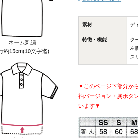
素材
デ
特徴・機能
ク
ネーム刺繍
左
行約15cm(10文字迄)
ス
▼このページ下部分から
袖バージョン・胸ボタ
います▼