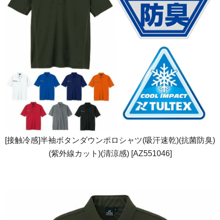
[接触冷感]半袖ボタンダウンポロシャツ(吸汗速乾)(抗菌防臭)
(紫外線カット)(清涼感) [AZ551046]