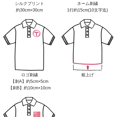
シルクプリント
ネーム刺繍
約30cm×30cm
1行約15cm(10文字迄)
ロゴ刺繍
裾上げ
【刺A】約5cm×5cm
【刺B】約10cm×10cm