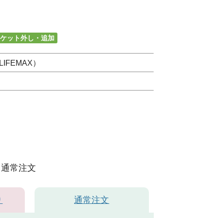
ケット外し・追加
FEMAX）
通常注文
り
通常注文
レッド