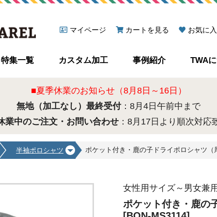
マイページ
カートを見る
お気に入
特集一覧
カスタム加工
事例紹介
TWA
■夏季休業のお知らせ（8月8日～16日）
無地（加工なし）最終受付
：8月4日午前中まで
休業中のご注文・お問い合わせ
：8月17日より順次対応
ポケット付き・鹿の子ドライポロシャツ（厚手の生
半袖ポロシャツ
女性用サイズ～男女兼用
ポケット付き・鹿の
[BON-MS3114]