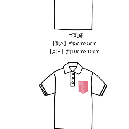
ロゴ刺繍
【刺A】約5cm×5cm
【刺B】約10cm×10cm