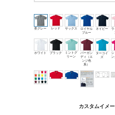
レッド
杢グレー
サックス
ロイヤル
ネイビー
ラ
ブルー
ミントグ
バーガン
ホワイト
ブラック
シ
ターコイ
リーン
ディ（エ
ン
ズ
ンジ色
系）
カスタムイメー