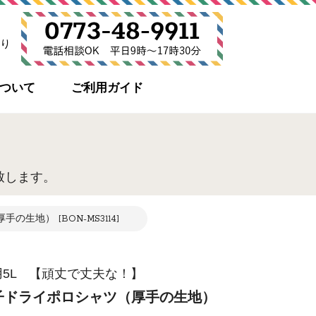
り
について
ご利用ガイド
致します。
地） [BON-MS3114]
5L 【頑丈で丈夫な！】
子ドライポロシャツ（厚手の生地）