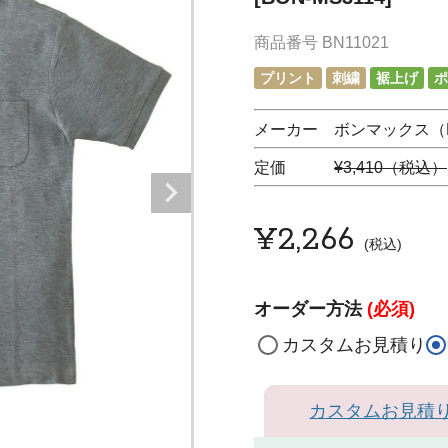
商品番号
BN11021
プリント
刺繍
裾上げ
ポ
メーカー ボンマックス（LI
定価
¥3,410（税込）
¥
2,266
税込
オーダー方法
(必須)
カスタムお見積り
カスタムお見積