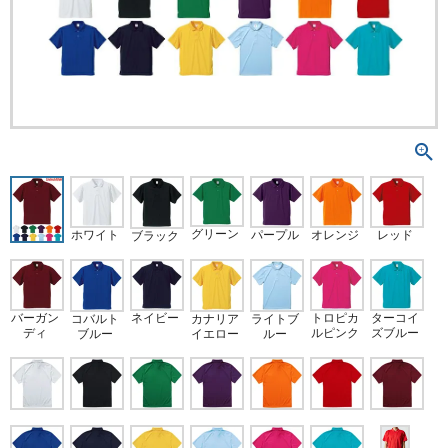
グリーン
ホワイト
パープル
オレンジ
レッド
ブラック
バーガン
ターコイ
ネイビー
トロピカ
コバルト
カナリア
ライトブ
ディ
ズブルー
ルピンク
ブルー
イエロー
ルー