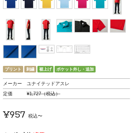
プリント
刺繍
裾上げ
ポケット外し・追加
メーカー ユナイテッドアスレ
定価
¥1,727（税込）
¥
957
税込
〜