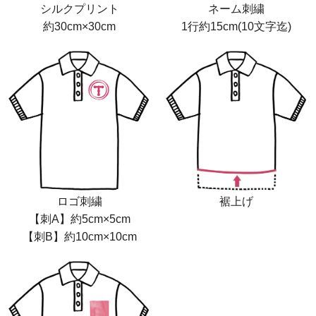
シルクプリント
ネーム刺繍
約30cm×30cm
1行約15cm(10文字迄)
ロゴ刺繍
裾上げ
【刺A】約5cm×5cm
【刺B】約10cm×10cm