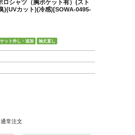
袖ポロシャツ（胸ポケット有）(スト
(UVカット)(冷感)[SOWA-0495-
ケット外し・追加
袖丈直し
通常注文