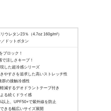
ウレタン23％（4.7oz 160g/m²）
ン／ドットボタン
しをブロック！
5の冷感で涼しさキープ！
現した超冷感シリーズ
きやすさを追求した高いストレッチ性
45で抜群の接触冷感性
軽減するデオドラントテープ付き
よる続くドライ感
%以上、UPF50+で紫外線を防止
できる幅広いサイズ展開