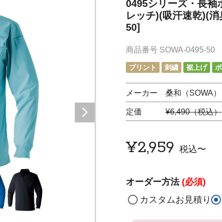
0495シリーズ・長
レッチ)(吸汗速乾)(消臭)
50]
商品番号
SOWA-0495-50
プリント
刺繍
裾上げ
ポ
メーカー 桑和（SOWA）
定価
¥6,490（税込）
¥
2,959
税込
〜
オーダー方法
(必須)
カスタムお見積り