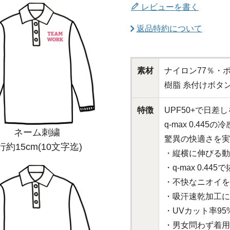
レビューを書く
返品特約について
素材
ナイロン77％・ポリ
樹脂 糸付けボタ
特徴
UPF50+で日差
q-max 0.44
ネーム刺繍
驚異の快適さを実
行約15cm(10文字迄)
・縦横に伸びる動
・q-max 0.4
・不快なニオイを
・吸汗速乾加工に
・UVカット率95
・男女問わず着用