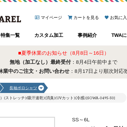
マイページ
カートを見る
お気に入
特集一覧
カスタム加工
事例紹介
TWA
■夏季休業のお知らせ（8月8日～16日）
無地（加工なし）最終受付
：8月4日午前中まで
休業中のご注文・お問い合わせ
：8月17日より順次対応
長袖ポロシャツ
レッチ)(吸汗速乾)(消臭)(UVカット)(冷感)[SOWA-0495-50]
SS～6L