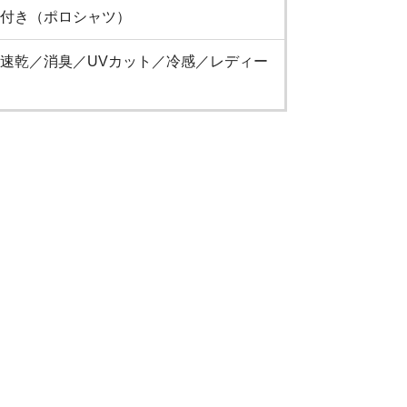
付き（ポロシャツ）
速乾／消臭／UVカット／冷感／レディー