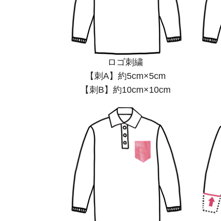
ロゴ刺繍
【刺A】約5cm×5cm
【刺B】約10cm×10cm