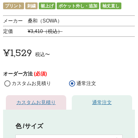
プリント
刺繍
裾上げ
ポケット外し・追加
袖丈直し
メーカー 桑和（SOWA）
定価
¥3,410（税込）
¥
1,529
税込
〜
オーダー方法
(必須)
カスタムお見積り
通常注文
カスタムお見積り
通常注文
色
サイズ