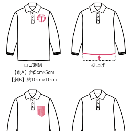
ロゴ刺繍
裾上げ
【刺A】約5cm×5cm
【刺B】約10cm×10cm