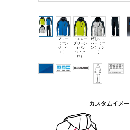
ブルー
イエロー
迷彩シル
（パン
グリーン
バー（パ
ツ：ク
（パン
ンツ：ク
ロ）
ツ：ク
ロ）
ロ）
カスタムイメー