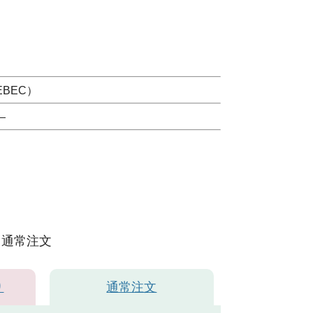
BEC）
）
通常注文
り
通常注文
パンツ：クロ）
イ