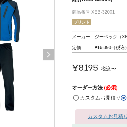
商品番号
XEB-32001
プリント
メーカー ジーベック（XE
定価
¥16,390（税込
¥
8,195
税込
〜
オーダー方法
(必須)
カスタムお見積り
カスタムお見積
ブルー（