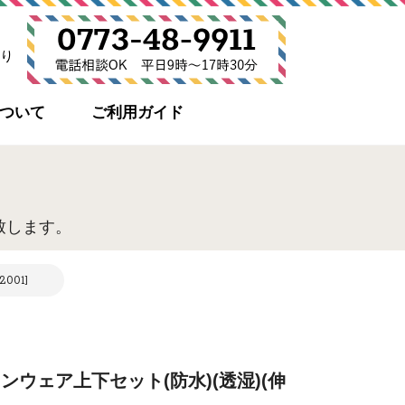
り
について
ご利用ガイド
致します。
001]
インウェア上下セット(防水)(透湿)(伸