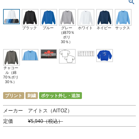
ブラック
ブルー
グレー
ホワイト
ネイビー
サックス
（綿70％
ポリ
30％）
チャコー
ル（綿
70％ポリ
30％）
プリント
刺繍
ポケット外し・追加
メーカー アイトス（AITOZ）
定価
¥5,940（税込）