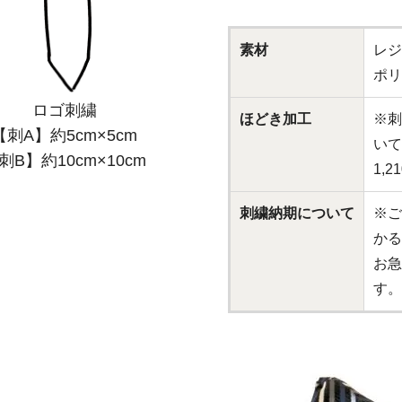
素材
レジ
ポリ
ロゴ刺繍
ほどき加工
※刺
【刺A】約5cm×5cm
いて
刺B】約10cm×10cm
1,
刺繍納期について
※ご
かる
お急
す。