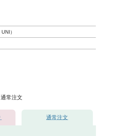
UNI）
通常注文
り
通常注文