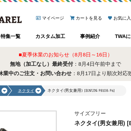
マイページ
カートを見る
お気に入
特集一覧
カスタム加工
事例紹介
TWA
■夏季休業のお知らせ（8月8日～16日）
無地（加工なし）最終受付
：8月4日午前中まで
休業中のご注文・お問い合わせ
：8月17日より順次対応
ネクタイ(男女兼用) [BNUN-98108-96]
フ
ネクタイ
サイズフリー
ネクタイ(男女兼用) [BN