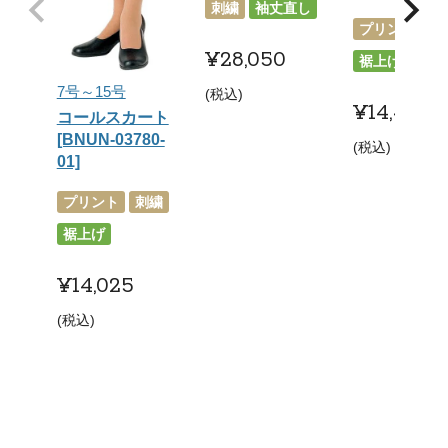
刺繍
袖丈直し
プリント
刺
¥
28,050
裾上げ
7号～15号
税込
¥
14,432
コールスカート
[BNUN-03780-
税込
01]
プリント
刺繍
裾上げ
¥
14,025
税込