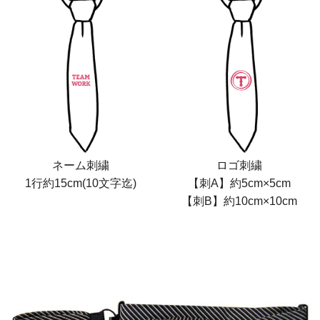
ネーム刺繍
ロゴ刺繍
1行約15cm(10文字迄)
【刺A】約5cm×5cm
【刺B】約10cm×10cm