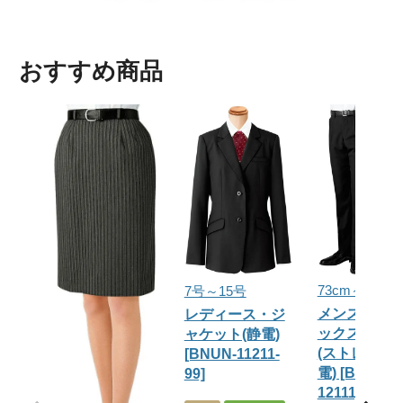
おすすめ商品
73cm～97cm
7号～15号
メンズ・ワ
レディース・ジ
ックスラッ
ャケット(静電)
(ストレッチ)
[BNUN-11211-
電) [BNUN-
99]
12111]