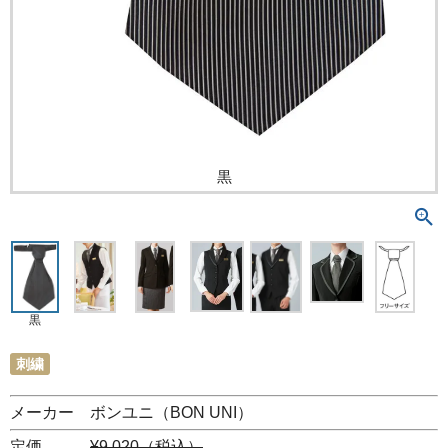
黒
黒
刺繍
メーカー ボンユニ（BON UNI）
定価
¥9,020（税込）