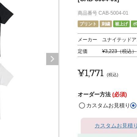
商品番号
CAB-5004-01
プリント
刺繍
裾上げ
ポ
メーカー ユナイテッドア
定価
¥3,223（税込）
¥
1,771
税込
オーダー方法
(必須)
カスタムお見積り
カスタムお見積