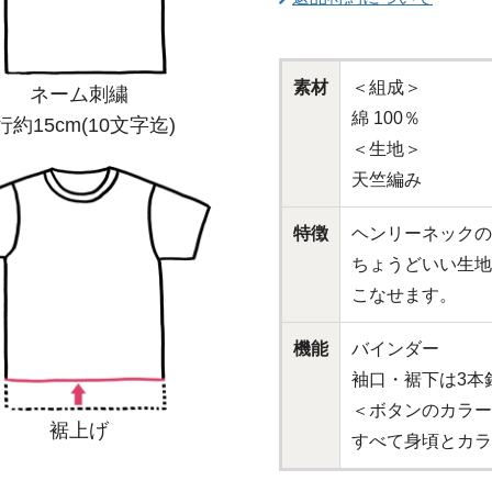
素材
＜組成＞
ネーム刺繍
綿 100％
行約15cm(10文字迄)
＜生地＞
天竺編み
特徴
ヘンリーネックの
ちょうどいい生地
こなせます。
機能
バインダー
袖口・裾下は3本
＜ボタンのカラー
裾上げ
すべて身頃とカラ