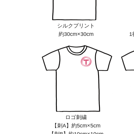
シルクプリント
約30cm×30cm
1
ロゴ刺繍
【刺A】約5cm×5cm
【刺B】約10cm×10cm