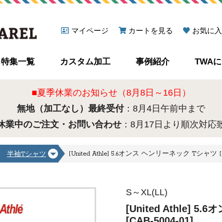
マイページ
カートを見る
お気に入
特集一覧
カスタム加工
事例紹介
TWA
■夏季休業のお知らせ（8月8日～16日）
無地（加工なし）最終受付
：8月4日午前中まで
休業中のご注文・お問い合わせ
：8月17日より順次対応
[United Athle] 5.6オンス ヘンリーネック Tシャツ [C
半袖Tシャツ
S～XL(LL)
[United Athle]
[CAB-5004-01]