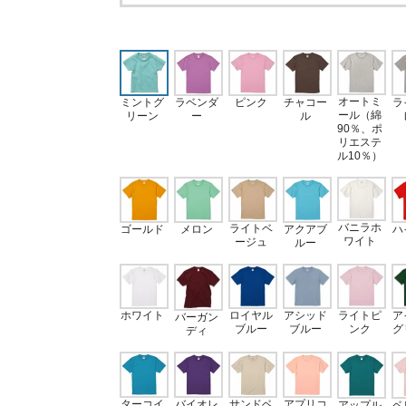
オートミ
ミントグ
ラベンダ
ピンク
ラ
チャコー
ール（綿
リーン
ー
ル
90％、ポ
リエステ
ル10％）
バニラホ
ライトベ
ゴールド
メロン
アクアブ
ハ
ワイト
ージュ
ルー
ロイヤル
ライトピ
ホワイト
アシッド
ア
バーガン
ブルー
ンク
ブルー
グ
ディ
ターコイ
サンドベ
アプリコ
バイオレ
アップル
ベ