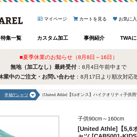
マイページ
カートを見る
お気に入
特集一覧
カスタム加工
事例紹介
TWA
■夏季休業のお知らせ（8月8日～16日）
無地（加工なし）最終受付
：8月4日午前中まで
休業中のご注文・お問い合わせ
：8月17日より順次対応
[United Athle]【5,6オンス】ハイクオリティ子供用Tシ
半袖Tシャツ
子供90cm～160cm
[United Athle
ャツ [CAB5001-KIDS