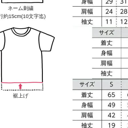
ネーム刺繍
行約15cm(10文字迄)
裾上げ