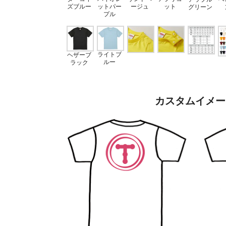
ズブルー
ージュ
ット
ットパー
グリーン
プル
ライトブ
ヘザーブ
ルー
ラック
カスタムイメー