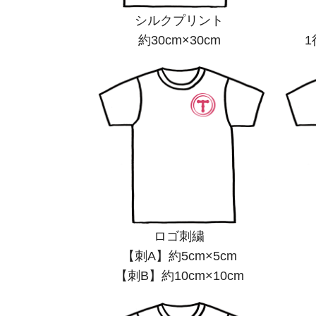
シルクプリント
約30cm×30cm
1
ロゴ刺繍
【刺A】約5cm×5cm
【刺B】約10cm×10cm