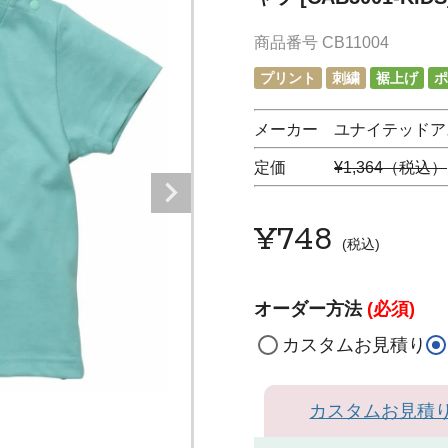
商品番号
CB11004
プリント
刺繍
裾上げ
ポ
メーカー ユナイテッドア
定価
¥1,364（税込）
¥
748
税込
オーダー方法
(必須)
カスタムお見積り
カスタムお見積
ラ