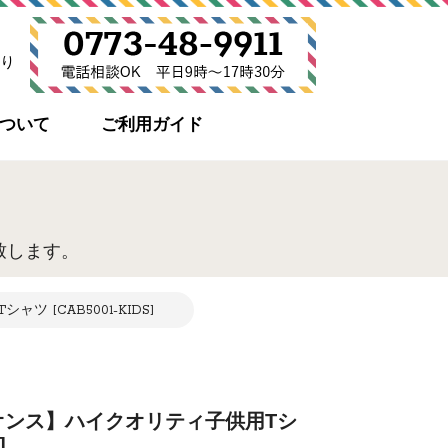
り
について
ご利用ガイド
致します。
ャツ [CAB5001-KIDS]
]【5,6オンス】ハイクオリティ子供用Tシ
]