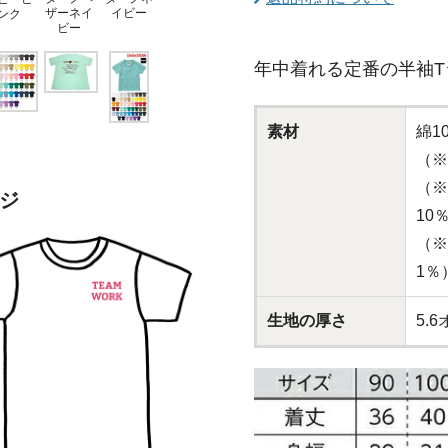
ザーネイ
イビー
ンク
ビー
年中着れる定番の半袖T
素材
綿1
（※
（※
ジ
10
（※
1％
生地の厚さ
5.