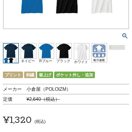
ネイビー
Rブルー
ブラック
ホワイト
プリント
刺繍
裾上げ
ポケット外し・追加
メーカー 小倉屋（POLOIZM）
定価
¥2,640（税込）
¥
1,320
税込