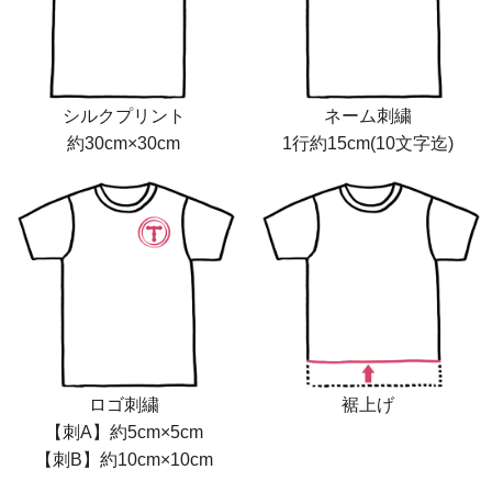
シルクプリント
ネーム刺繍
約30cm×30cm
1行約15cm(10文字迄)
ロゴ刺繍
裾上げ
【刺A】約5cm×5cm
【刺B】約10cm×10cm