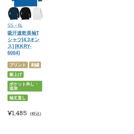
SS～6L
吸汗速乾長袖T
シャツ[4.3オン
ス] [KKRY-
6004]
プリント
刺繍
裾上げ
ポケット外し・
追加
袖丈直し
¥
1,485
税込