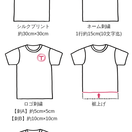
シルクプリント
ネーム刺繍
約30cm×30cm
1行約15cm(10文字迄)
ロゴ刺繍
裾上げ
【刺A】約5cm×5cm
【刺B】約10cm×10cm