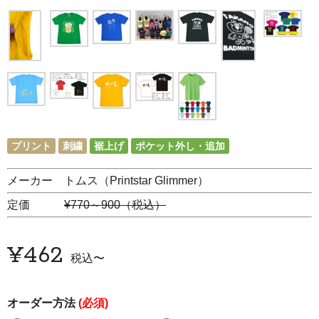
プリント
刺繍
裾上げ
ポケット外し・追加
メーカー トムス（Printstar Glimmer）
定価
¥770～900（税込）
¥
462
税込
〜
オーダー方法
(必須)