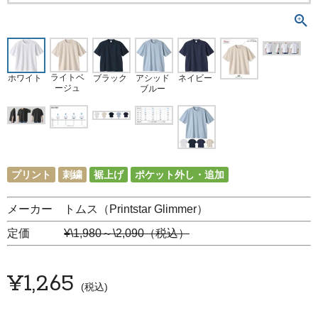
ライトベ
ホワイト
アシッド
ブラック
ネイビー
ージュ
ブルー
プリント
刺繍
裾上げ
ポケット外し・追加
メーカー トムス（Printstar Glimmer）
定価
¥\1,980～\2,090（税込）
¥
1,265
税込