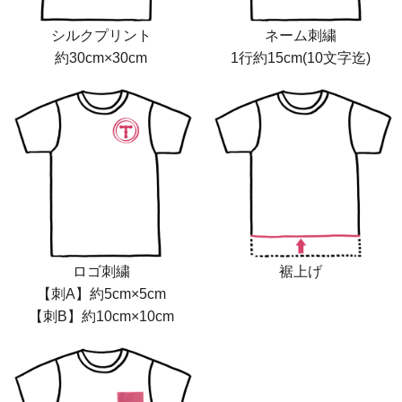
シルクプリント
ネーム刺繍
約30cm×30cm
1行約15cm(10文字迄)
ロゴ刺繍
裾上げ
【刺A】約5cm×5cm
【刺B】約10cm×10cm