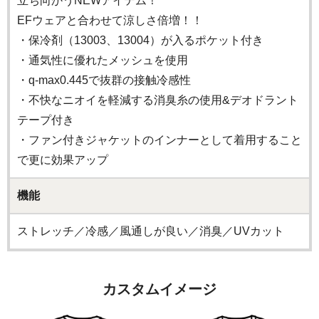
立ち向かうNEWアイテム！
EFウェアと合わせて涼しさ倍増！！
・保冷剤（13003、13004）が入るポケット付き
・通気性に優れたメッシュを使用
・q-max0.445で抜群の接触冷感性
・不快なニオイを軽減する消臭糸の使用&デオドラント
テープ付き
・ファン付きジャケットのインナーとして着用すること
で更に効果アップ
機能
ストレッチ／冷感／風通しが良い／消臭／UVカット
カスタムイメージ