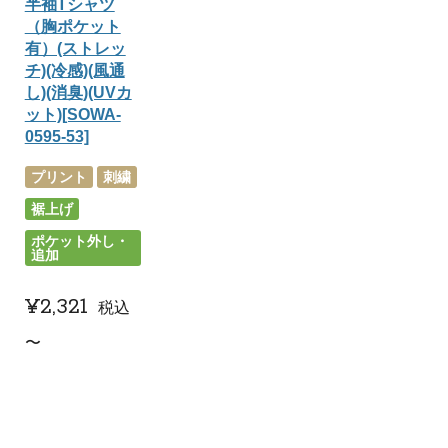
半袖Tシャツ
（胸ポケット
有）(ストレッ
チ)(冷感)(風通
し)(消臭)(UVカ
ット)[SOWA-
0595-53]
プリント
刺繍
裾上げ
ポケット外し・
追加
¥
2,321
税込
〜