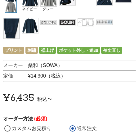
ネイビー
グレー
プリント
刺繍
裾上げ
ポケット外し・追加
袖丈直し
メーカー 桑和（SOWA）
定価
¥14,300（税込）
¥
6,435
税込
〜
オーダー方法
(必須)
カスタムお見積り
通常注文