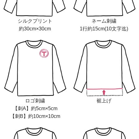
シルクプリント
ネーム刺繍
約30cm×30cm
1行約15cm(10文字迄)
ロゴ刺繍
裾上げ
【刺A】約5cm×5cm
【刺B】約10cm×10cm