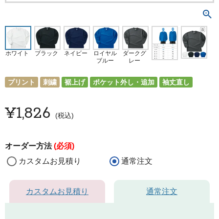
ホワイト
ブラック
ネイビー
ロイヤル
ダークグ
ブルー
レー
プリント
刺繍
裾上げ
ポケット外し・追加
袖丈直し
¥
1,826
税込
オーダー方法
(必須)
カスタムお見積り
通常注文
カスタムお見積り
通常注文