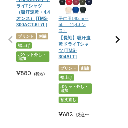
ライTシャツ
（吸汗速乾・4,4
オンス） [TMS-
子供用140cm～
5L （4,4オン
300ACT-6L7L]
ス）
プリント
刺繍
【長袖】吸汗速
乾ドライTシャ
裾上げ
ツ [TMS-
ポケット外し・
304ALT]
追加
プリント
刺繍
¥
880
税込
裾上げ
ポケット外し・
追加
袖丈直し
¥
682
税込
〜