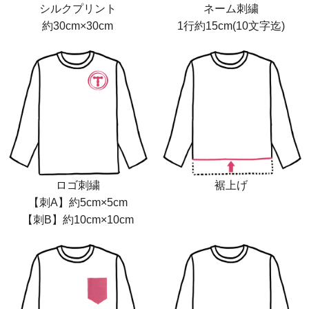
シルクプリント
ネーム刺繍
約30cm×30cm
1行約15cm(10文字迄)
ロゴ刺繍
裾上げ
【刺A】約5cm×5cm
【刺B】約10cm×10cm