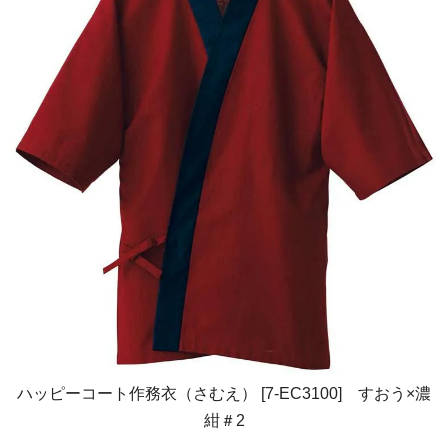
ハッピーコート作務衣（さむえ） [7-EC3100] すおう×濃
紺＃2