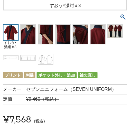
すおう×濃紺＃3
すおう×
濃紺＃3
プリント
刺繍
ポケット外し・追加
袖丈直し
メーカー セブンユニフォーム（SEVEN UNIFORM）
定価
¥9,460（税込）
¥
7,568
税込