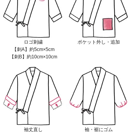
ロゴ刺繍
ポケット外し・追加
【刺A】約5cm×5cm
【刺B】約10cm×10cm
袖丈直し
袖・裾にゴム