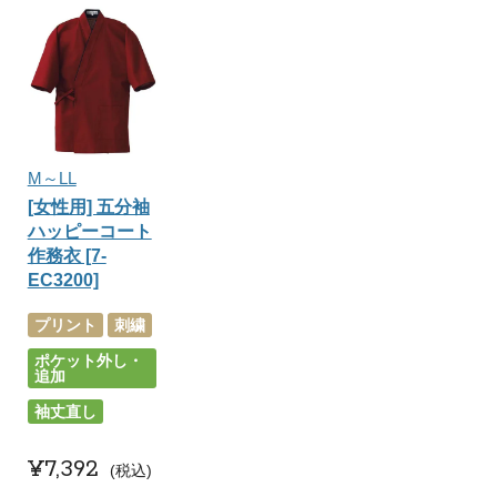
M～LL
[女性用] 五分袖
ハッピーコート
作務衣 [7-
EC3200]
プリント
刺繍
ポケット外し・
追加
袖丈直し
¥
7,392
税込