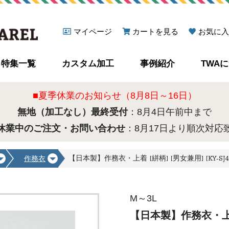
マイページ
カートを見る
お気に入
特集一覧
カスタム加工
事例紹介
TWA
■夏季休業のお知らせ（8月8日～16日）
無地（加工なし）最終受付
：8月4日午前中まで
休業中のご注文・お問い合わせ
：8月17日より順次対応
【日本製】作務衣・上着 [絣柄] [男女兼用] [KY-SJ40
作務衣
M～3L
【日本製】作務衣・上着 [