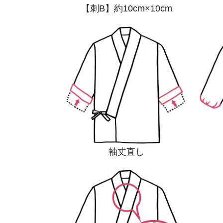
【刺B】約10cm×10cm
袖丈直し