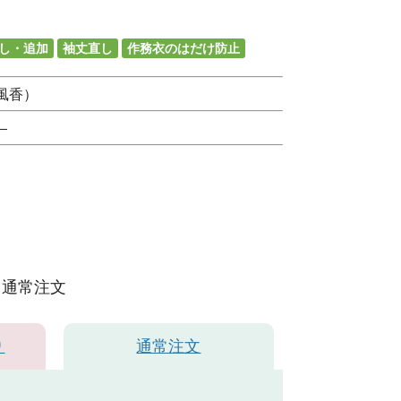
し・追加
袖丈直し
作務衣のはだけ防止
風香）
）
通常注文
り
通常注文
グレー×黄