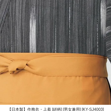
【日本製】作務衣・上着 [絣柄] [男女兼用] [KY-SJ4003]