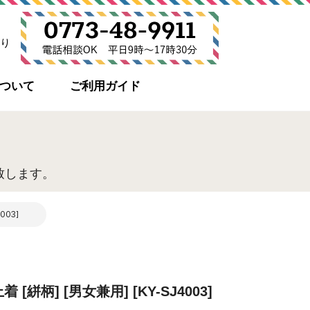
り
について
ご利用ガイド
致します。
03]
絣柄] [男女兼用] [KY-SJ4003]