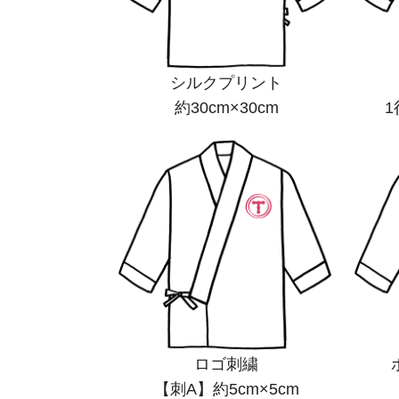
シルクプリント
約30cm×30cm
1
ロゴ刺繍
【刺A】約5cm×5cm