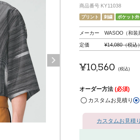
商品番号
KY11038
プリント
刺繍
ポケット外
メーカー WASOO（和装
定価
¥14,080（税込
¥
10,560
税込
オーダー方法
(必須)
カスタムお見積り
カスタムお見積