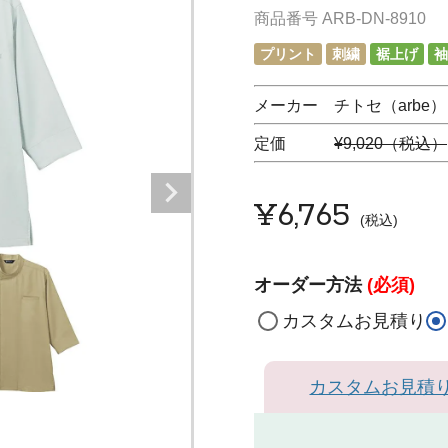
商品番号
ARB-DN-8910
プリント
刺繍
裾上げ
袖
メーカー チトセ（arbe）
定価
¥9,020（税込）
¥
6,765
税込
オーダー方法
(必須)
カスタムお見積り
カスタムお見積