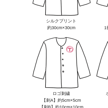
シルクプリント
約30cm×30cm
1
ロゴ刺繍
【刺A】約5cm×5cm
【刺B】約10cm×10cm