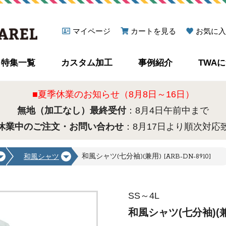
マイページ
カートを見る
お気に入
特集一覧
カスタム加工
事例紹介
TWA
■夏季休業のお知らせ（8月8日～16日）
無地（加工なし）最終受付
：8月4日午前中まで
休業中のご注文・お問い合わせ
：8月17日より順次対応
和風シャツ(七分袖)(兼用) [ARB-DN-8910]
和風シャツ
SS～4L
和風シャツ(七分袖)(兼用)