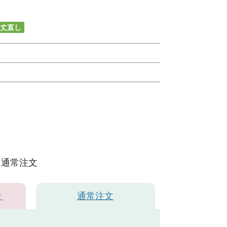
丈直し
通常注文
り
通常注文
ベージュ