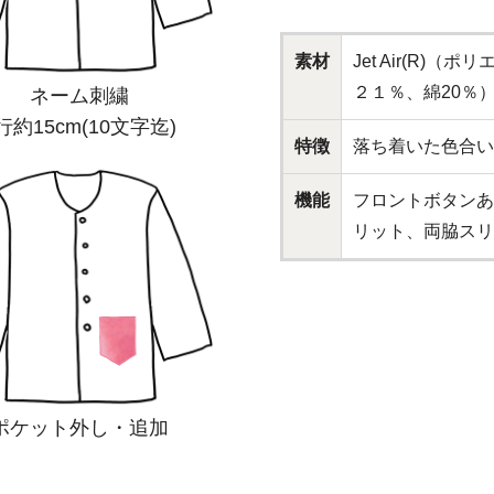
素材
Jet Air(R)
２１％、綿20％
ネーム刺繍
行約15cm(10文字迄)
特徴
落ち着いた色合い
機能
フロントボタンあ
リット、両脇スリ
ポケット外し・追加