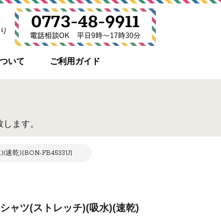
り
について
ご利用ガイド
致します。
乾)[BON-FB4533U]
シャツ(ストレッチ)(吸水)(速乾)