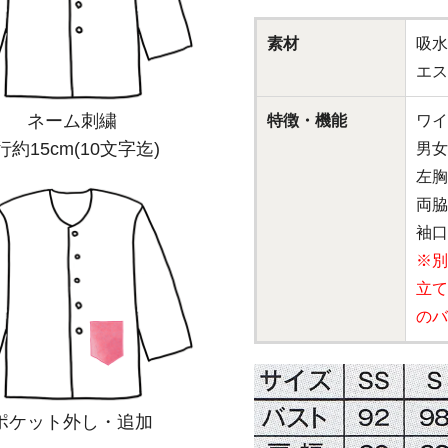
素材
吸水
エス
ネーム刺繍
特徴・機能
ワイ
行約15cm(10文字迄)
男女
左胸
両脇
袖口
※別
立て
のバ
ポケット外し・追加