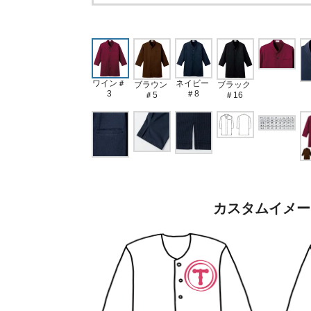
ネイビー
ワイン＃
ブラウン
ブラック
＃8
3
＃5
＃16
カスタムイメー