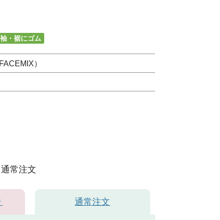
袖・裾にゴム
ACEMIX）
通常注文
り
通常注文
ラウン＃5