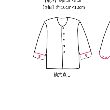
【刺A】約5cm×5cm
【刺B】約10cm×10cm
袖丈直し