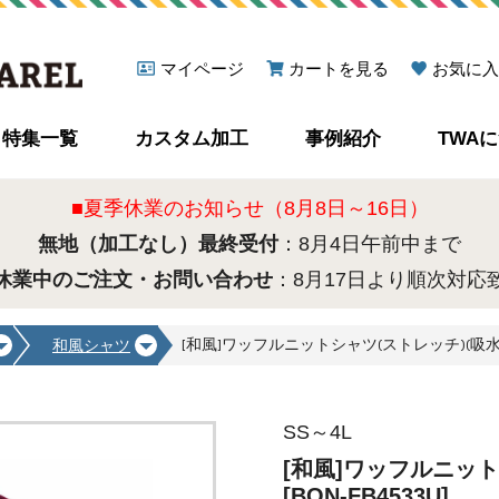
マイページ
カートを見る
お気に入
特集一覧
カスタム加工
事例紹介
TWA
■夏季休業のお知らせ（8月8日～16日）
無地（加工なし）最終受付
：8月4日午前中まで
休業中のご注文・お問い合わせ
：8月17日より順次対応
[和風]ワッフルニットシャツ(ストレッチ)(吸水)(速
和風シャツ
SS～4L
[和風]ワッフルニット
[BON-FB4533U]