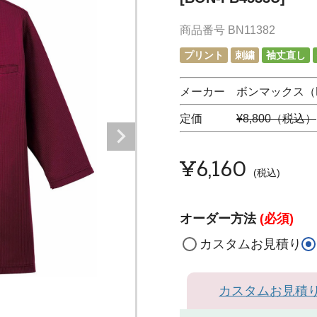
商品番号
BN11382
プリント
刺繍
袖丈直し
メーカー ボンマックス（F
定価
¥8,800（税込）
¥
6,160
税込
オーダー方法
(必須)
カスタムお見積り
カスタムお見積
ブ