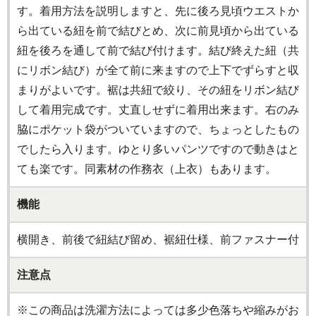
す。着用方法を説明しますと、先に後ろ見頃ウエストか
ら出ている紐を前で結びとめ、次に前見頃から出ている
紐を後ろを通して前で結び付けます。結び終えた紐（共
にリボン結び）が全て前に来ますので上下でずらすと収
まりがよいです。裾は共紐で絞り、その紐をリボン結び
して着用完成です。丈直しせずに着用出来ます。右のみ
脇にポケット袋がついていますので、ちょっとしたもの
でしたら入ります。ゆとり多いパンツですので動きはと
ても楽です。同素材の作務衣（上衣）もあります。
機能
横開き、前後で紐結び留め、裾紐仕様、前ファスナー付
注意点
※この商品は洗濯方法によっては多少色落ちや縮みがお