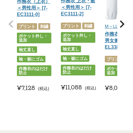
作務衣 上衣・藍
作務衣（上衣）
＜男性用＞ [7-
＜男性用＞ [7-
EC3111-2]
EC3111-0]
プリント
刺繍
M～LL
プリント
刺繍
作務衣パン
ポケット外し・
ポケット外し・
追加
追加
男女兼用＞ [7
EL3380-0]
袖丈直し
袖丈直し
袖・裾にゴム
プリント
刺
袖・裾にゴム
作務衣のはだけ
ポケット外し
作務衣のはだけ
防止
追加
防止
¥
11,088
¥
8,096
¥
7,128
税込
税
税込