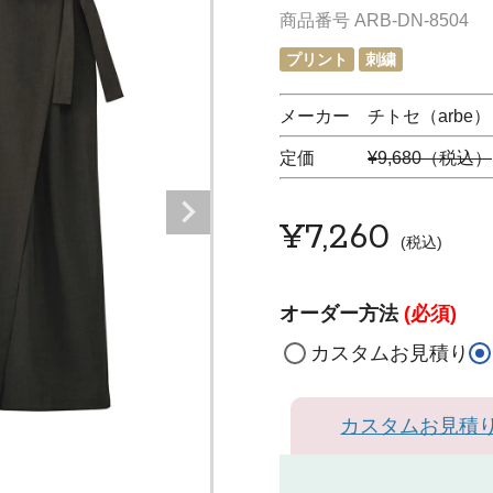
商品番号
ARB-DN-8504
プリント
刺繍
メーカー チトセ（arbe）
定価
¥9,680（税込）
¥
7,260
税込
オーダー方法
(必須)
カスタムお見積り
カスタムお見積