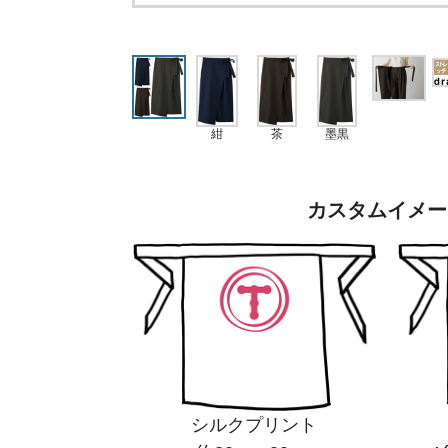
紺
茶
墨黒
カスタムイメー
シルクプリント