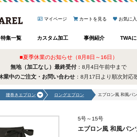
マイページ
カートを見る
お気に入
特集一覧
カスタム加工
事例紹介
TWA
■夏季休業のお知らせ（8月8日～16日）
無地（加工なし）最終受付
：8月4日午前中まで
休業中のご注文・お問い合わせ
：8月17日より順次対応
エプロン風 和風パンツ(
腰巻きエプロン
ロングエプロン
5号～15号
エプロン風 和風パンツ(女