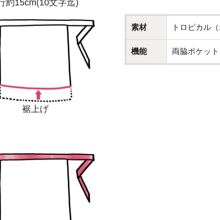
行約15cm(10文字迄)
素材
トロピカル（
機能
両脇ポケット
裾上げ