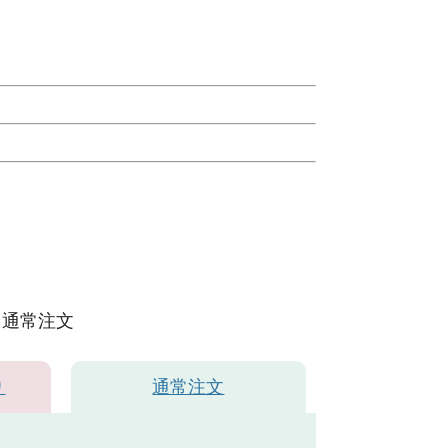
通常注文
り
通常注文
紺