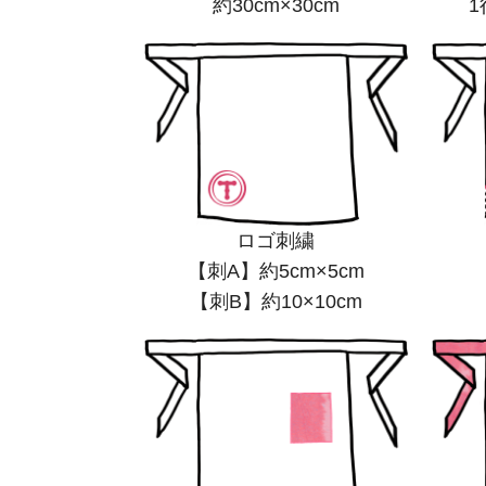
約30cm×30cm
1
ロゴ刺繍
【刺A】約5cm×5cm
【刺B】約10×10cm