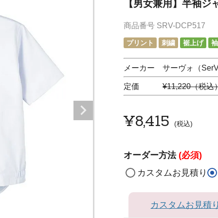
【男女兼用】半袖ジャンパ
商品番号
SRV-DCP517
プリント
刺繍
裾上げ
袖
メーカー サーヴォ（SerV
定価
¥11,220（税込
¥
8,415
税込
オーダー方法
(必須)
カスタムお見積り
カスタムお見積