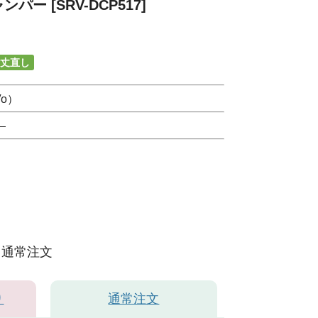
ー [SRV-DCP517]
丈直し
o）
）
通常注文
り
通常注文