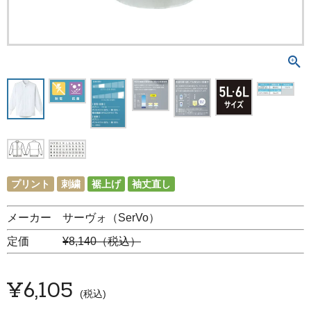
プリント
刺繍
裾上げ
袖丈直し
メーカー サーヴォ（SerVo）
定価
¥8,140（税込）
¥
6,105
税込