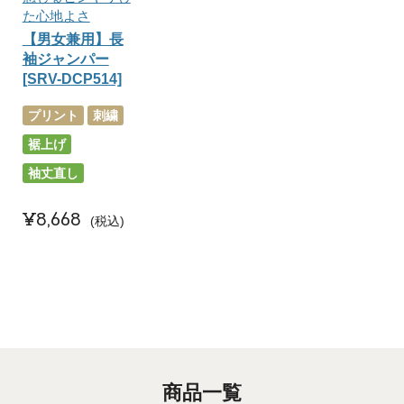
た心地よさ
【男女兼用】長
袖ジャンパー
[SRV-DCP514]
プリント
刺繍
裾上げ
袖丈直し
¥
8,668
税込
商品一覧