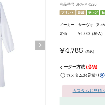
商品番号
SRV-MR220
プリント
刺繍
裾上げ
袖
メーカー サーヴォ（SerV
定価
¥6,380（税込）
¥
4,785
税込
オーダー方法
(必須)
カスタムお見積り
カスタムお見積