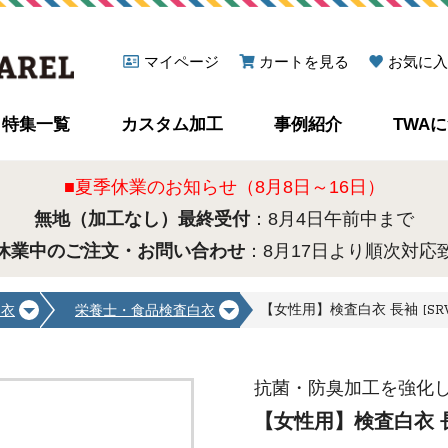
マイページ
カートを見る
お気に入
特集一覧
カスタム加工
事例紹介
TWA
■夏季休業のお知らせ（8月8日～16日）
無地（加工なし）最終受付
：8月4日午前中まで
休業中のご注文・お問い合わせ
：8月17日より順次対応
【女性用】検査白衣 長袖 [SRV-
白衣
栄養士・食品検査白衣
抗菌・防臭加工を強化
【女性用】検査白衣 長袖 