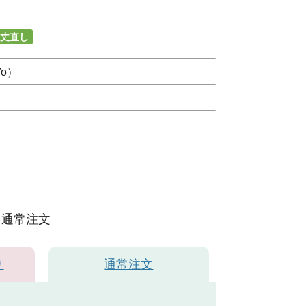
丈直し
o）
通常注文
り
通常注文