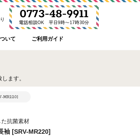
り
について
ご利用ガイド
致します。
MR220]
した抗菌素材
[SRV-MR220]