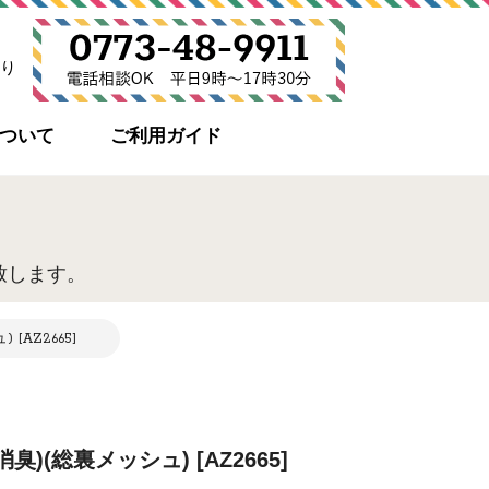
り
について
ご利用ガイド
致します。
AZ2665]
)(総裏メッシュ) [AZ2665]