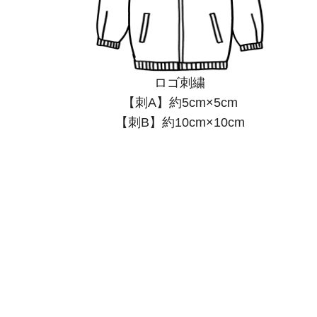
ロゴ刺繍
【刺A】約5cm×5cm
【刺B】約10cm×10cm