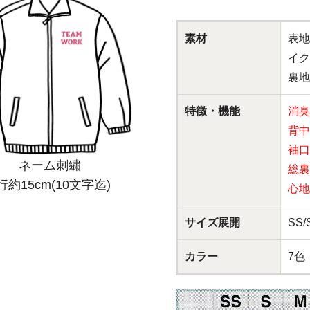
素材
表地
イク
裏地
特徴・機能
消臭
背中
袖口
ネーム刺繍
総裏
行約15cm(10文字迄)
心地
サイズ展開
SS/S
カラー
7色