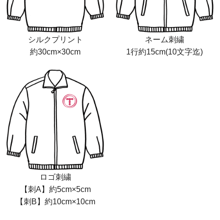
シルクプリント
ネーム刺繍
約30cm×30cm
1行約15cm(10文字迄)
ロゴ刺繍
【刺A】約5cm×5cm
【刺B】約10cm×10cm