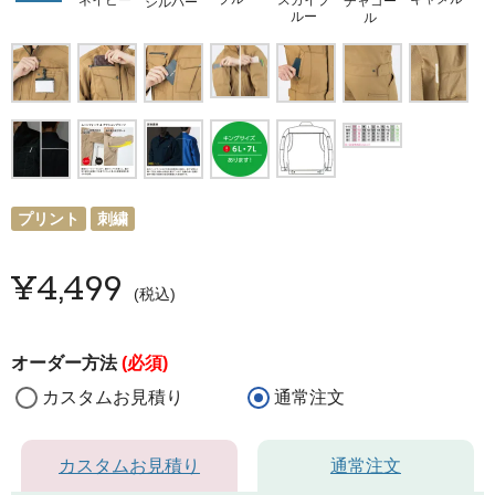
ネイビー
チャコー
シルバー
ルー
ル
プリント
刺繍
¥
4,499
税込
オーダー方法
(必須)
カスタムお見積り
通常注文
カスタムお見積り
通常注文