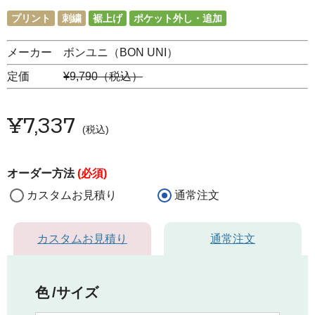
プリント
刺繍
裾上げ
ポケット外し・追加
メーカー ボンユニ（BON UNI）
定価
¥9,790（税込）
¥
7,337
税込
オーダー方法
(必須)
カスタムお見積り
通常注文
カスタムお見積り
通常注文
色
サイズ