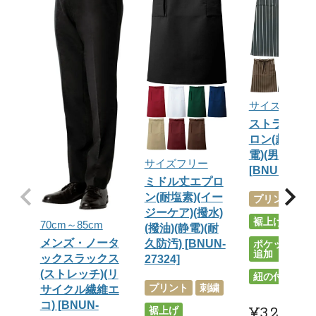
サイズフリー
ストライプ
ロン(超撥水)
電)(男女兼用)
サイズフリー
[BNUN-2733
ミドル丈エプロ
ン(耐塩素)(イー
プリント
刺
ジーケア)(撥水)
裾上げ
70cm～85cm
(撥油)(静電)(耐
メンズ・ノータ
久防汚) [BNUN-
ポケット外し
追加
ックスラックス
27324]
(ストレッチ)(リ
紐の付替え
プリント
刺繍
サイクル繊維エ
コ) [BNUN-
¥
3,212
裾上げ
税