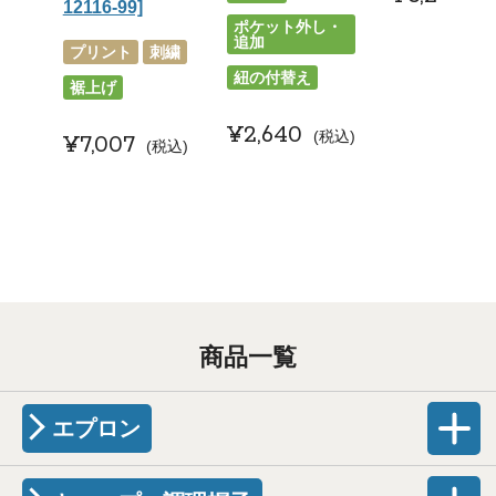
12116-99]
ポケット外し・
追加
プリント
刺繍
紐の付替え
裾上げ
¥
2,640
税込
¥
7,007
税込
商品一覧
エプロン