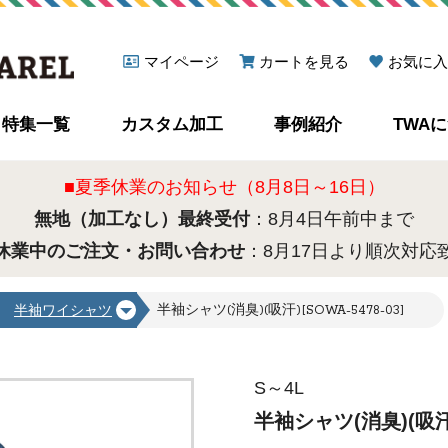
マイページ
カートを見る
お気に入
特集一覧
カスタム加工
事例紹介
TWA
■夏季休業のお知らせ（8月8日～16日）
無地（加工なし）最終受付
：8月4日午前中まで
休業中のご注文・お問い合わせ
：8月17日より順次対応
半袖シャツ(消臭)(吸汗)[SOWA-5478-03]
半袖ワイシャツ
S～4L
半袖シャツ(消臭)(吸汗)[