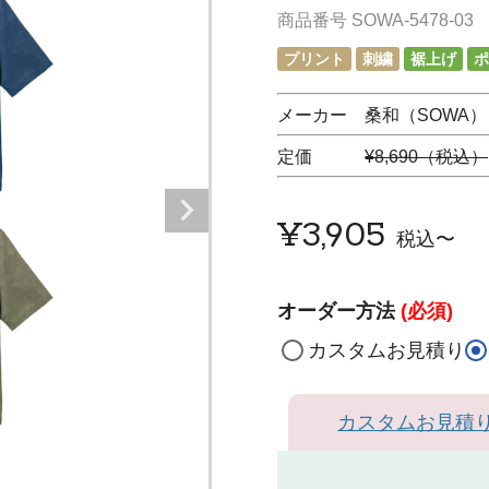
商品番号
SOWA-5478-03
プリント
刺繍
裾上げ
ポ
メーカー 桑和（SOWA）
定価
¥8,690（税込）
¥
3,905
税込
〜
オーダー方法
(必須)
カスタムお見積り
カスタムお見積