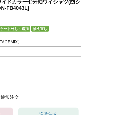
ワイドカラー七分袖ワイシャツ(防シ
-FB4043L]
ケット外し・追加
袖丈直し
ACEMIX）
通常注文
り
通常注文