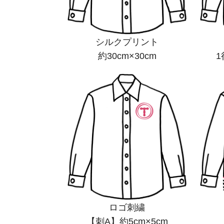
シルクプリント
約30cm×30cm
1
ロゴ刺繍
【刺A】約5cm×5cm