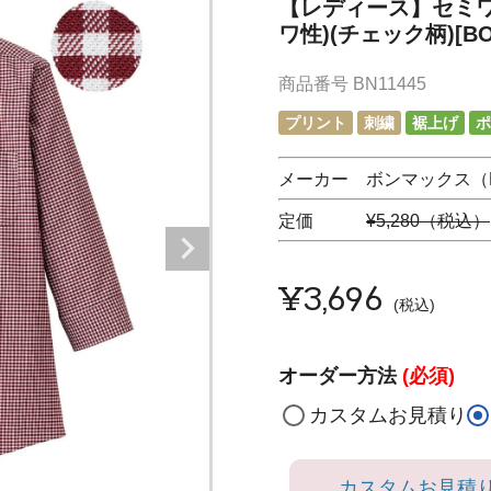
【レディース】セミ
ワ性)(チェック柄)[BON
商品番号
BN11445
プリント
刺繍
裾上げ
ポ
メーカー ボンマックス（F
定価
¥5,280（税込）
¥
3,696
税込
オーダー方法
(必須)
カスタムお見積り
カスタムお見積