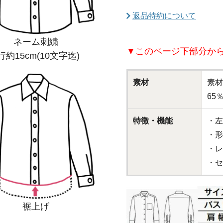
返品特約について
ネーム刺繍
▼このページ下部分か
行約15cm(10文字迄)
素材
素材
65
特徴・機能
・左
・形
・レ
・セ
裾上げ