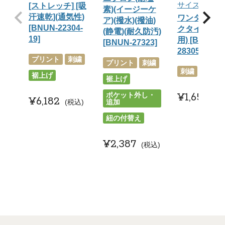
サイズフリー
[ストレッチ] [吸
素)(イージーケ
汗速乾](通気性)
ワンタッチ
ア)(撥水)(撥油)
[BNUN-22304-
クタイ(男女
(静電)(耐久防汚)
19]
用) [BNUN-
[BNUN-27323]
28305]
プリント
刺繍
プリント
刺繍
刺繍
裾上げ
裾上げ
¥
1,650
ポケット外し・
税
¥
6,182
追加
税込
紐の付替え
¥
2,387
税込