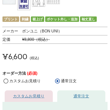
プリント
刺繍
裾上げ
ポケット外し・追加
袖丈直し
メーカー ボンユニ（BON UNI）
定価
¥8,800（税込）
¥
6,600
税込
オーダー方法
(必須)
カスタムお見積り
通常注文
カスタムお見積り
通常注文