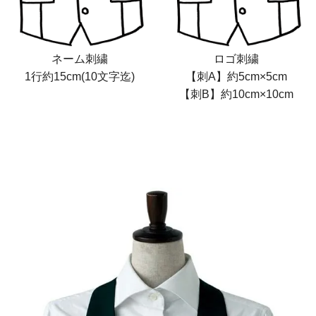
ネーム刺繍
ロゴ刺繍
1行約15cm(10文字迄)
【刺A】約5cm×5cm
【刺B】約10cm×10cm