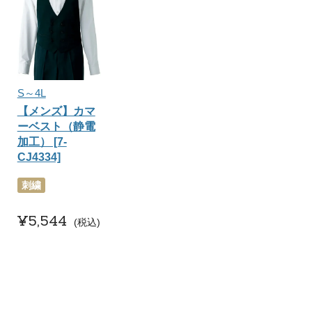
S～4L
【メンズ】カマ
ーベスト（静電
加工） [7-
CJ4334]
刺繍
¥
5,544
税込