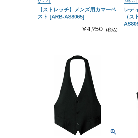
M～4L
7号～1
【ストレッチ】メンズ用カマーベ
レデ
スト [ARB-AS8065]
（スト
AS80
¥
4,950
税込