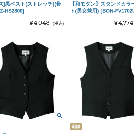
ズ]黒ベスト(ストレッチ)(帯
【和モダン】スタンドカラ
Z-HS2800]
ト(男女兼用) [BON-FV1702
¥
4,048
¥
4,774
税込
刺繍