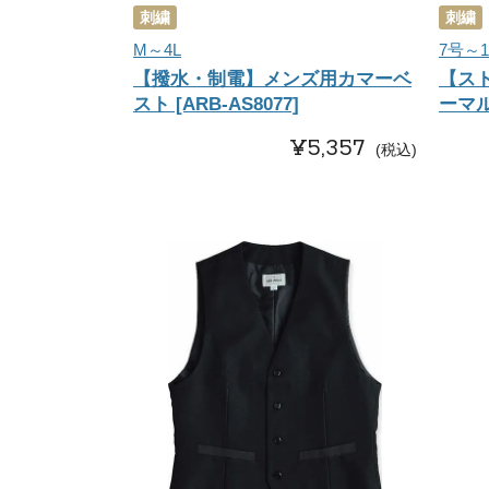
刺繍
刺繍
M～4L
7号～1
【撥水・制電】メンズ用カマーベ
【ス
スト [ARB-AS8077]
ーマル
¥
5,357
税込