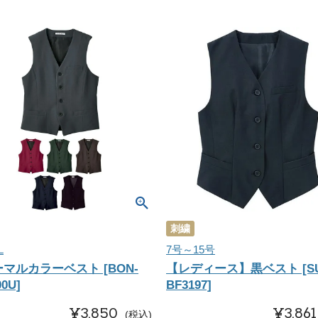
刺繍
L
7号～15号
マルカラーベスト [BON-
【レディース】黒ベスト [SU
00U]
BF3197]
¥
3,850
¥
3,861
税込