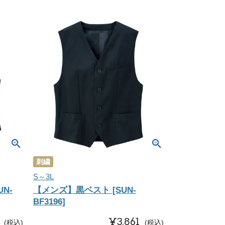
刺繍
S～3L
N-
【メンズ】黒ベスト [SUN-
BF3196]
¥
3,861
税込
税込