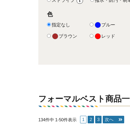
ストライプ
撥水・防汚・制
i
色
指定なし
ブルー
ブラウン
レッド
フォーマルベスト商品一
1
2
3
134
件中
1
-
50
件表示