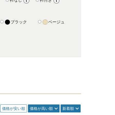
衿なし
衿付き
i
i
ブラック
ベージュ
価格が安い順
価格が高い順
新着順