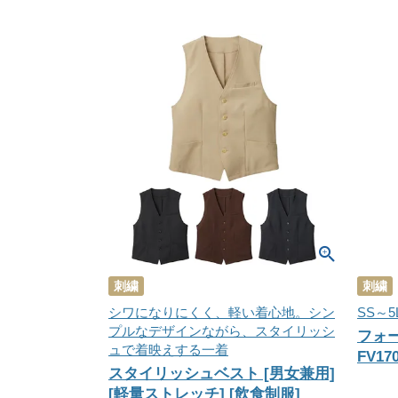
刺繍
刺繍
シワになりにくく、軽い着心地。シン
SS～5
プルなデザインながら、スタイリッシ
フォー
ュで着映えする一着
FV17
スタイリッシュベスト [男女兼用]
[軽量ストレッチ] [飲食制服]