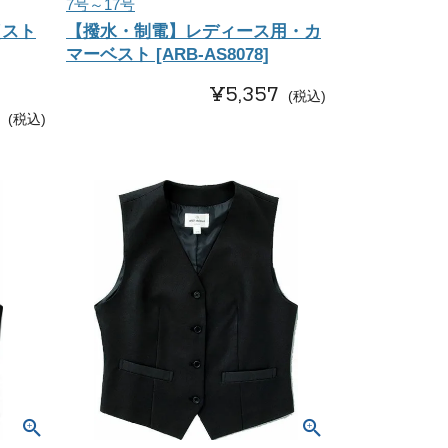
7号～17号
（スト
【撥水・制電】レディース用・カ
マーベスト [ARB-AS8078]
¥
5,357
税込
税込