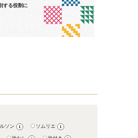
別する役割に
ルソン
ソムリエ
i
i