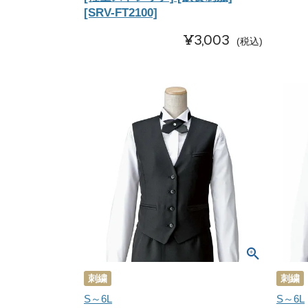
[SRV-FT2100]
¥
3,003
税込
刺繍
刺繍
S～6L
S～6L