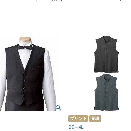
プリント
刺繍
SS～4L