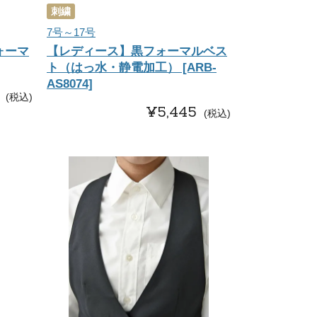
刺繍
7号～17号
ォーマ
【レディース】黒フォーマルベス
ト（はっ水・静電加工） [ARB-
AS8074]
税込
¥
5,445
税込