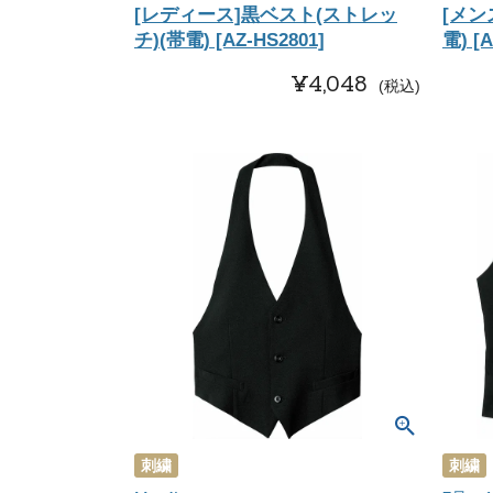
[レディース]黒ベスト(ストレッ
[メン
チ)(帯電) [AZ-HS2801]
電) [A
¥
4,048
税込
刺繍
刺繍