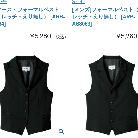
7号
S～4L
ィース・フォーマルベスト
[メンズ]フォーマルベスト
レッチ・えり無し） [ARB-
レッチ・えり無し） [ARB-
64]
AS8063]
¥
5,280
¥
5,280
税込