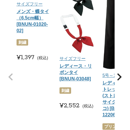
サイズフリー
メンズ・蝶タイ
（6.5cm幅）
[BNUN-01020-
02]
刺繍
¥
1,397
税込
サイズフリー
レディース・リ
ボンタイ
5号～17号
[BNUN-03048]
レディース
トレッチパ
刺繍
(ストレッチ)
サイクル繊
¥
2,552
税込
コ) [BNUN-
12206-99]
プリント
刺