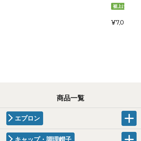
裾上げ
¥
7,007
税
商品一覧
エプロン
キャップ・調理帽子