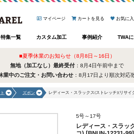
マイページ
カートを見る
お気に入
特集一覧
カスタム加工
事例紹介
TWA
■夏季休業のお知らせ（8月8日～16日）
無地（加工なし）最終受付
：8月4日午前中まで
休業中のご注文・お問い合わせ
：8月17日より順次対応
レディース・スラックス(ストレッチ)(リサイクル繊維エ
ート
ズボン
5号～17号
レディース・スラック
コ) [BNUN-12231-99]