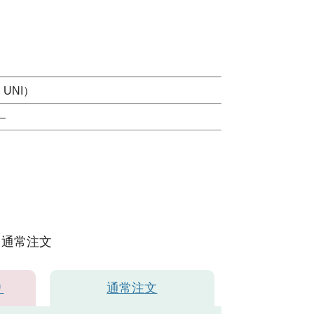
UNI）
）
通常注文
り
通常注文