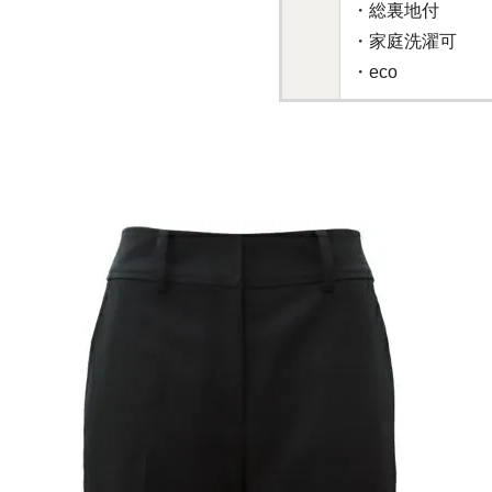
・総裏地付
・家庭洗濯可
・eco